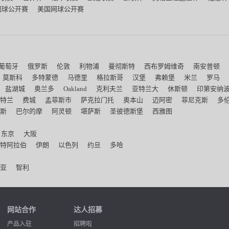
网球公开赛
美国网球公开赛
葡萄牙
俄罗斯
伦敦
利物浦
曼彻斯特
西布罗姆维奇
南安普顿
莫斯科
多特蒙德
马德里
格拉斯哥
汉堡
弗赖堡
米兰
罗马
盐湖城
奥兰多
Oakland
克利夫兰
亚特兰大
休斯顿
印第安纳
特兰
费城
孟菲斯市
萨克拉门托
奥本山
迈阿密
菲尼克斯
多
斯
巴尔的摩
阿灵顿
堪萨斯
圣彼德斯堡
西雅图
东京
大阪
特阿拉伯
伊朗
以色列
约旦
多哈
亚
智利
网站合作
达人招募
产品入驻
招聘啦