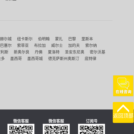
赫尔城
纽卡斯尔
伯明翰
蒙扎
巴黎
里斯本
巴塞尔
索菲亚
布拉加
威尔士
加的夫
索尔纳
波利斯
新奥尔良
丹佛
夏洛特
圣安东尼奥
密尔沃基
伦多
墨西哥
墨西哥城
德克萨斯州奥斯汀
底特律
返回顶部
微信客服
微信客服
订阅号