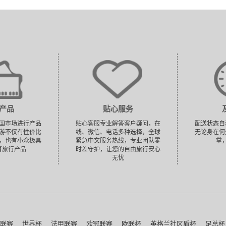
产品
贴心服务
国市场进行产品
贴心客服专业解答客户疑问，在
配送状态自
游不仅有性价比
线、微信、电话多种选择，全球
无论身在何
，也有小众极具
紧急中文服务热线，专业团队零
掌
育旅行产品
时差守护，让您的自由旅行安心
无忧
联赛
世界杯
法甲联赛
欧冠联赛
欧联杯
英格兰社区盾杯
足总杯