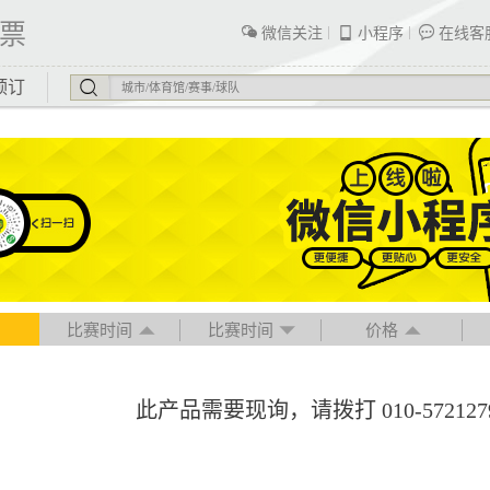
票
微信关注
小程序
在线客
预订
比赛时间
比赛时间
价格
此产品需要现询，请拨打 010-57212