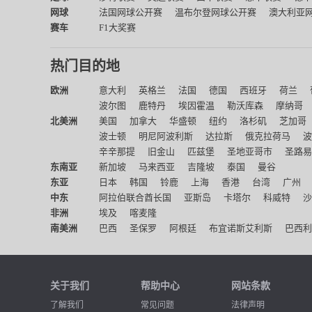
网球
法国网球公开赛
温布尔登网球公开赛
澳大利亚
赛车
F1大奖赛
热门目的地
欧洲
意大利
英格兰
法国
德国
西班牙
荷兰
波尔图
鹿特丹
埃因霍温
勒沃库森
摩纳哥
北美洲
美国
加拿大
华盛顿
纽约
洛杉矶
芝加哥
波士顿
明尼阿波利斯
达拉斯
俄克拉荷马
波
辛辛那提
旧金山
匹兹堡
圣地亚哥市
圣路易
东南亚
新加坡
马来西亚
吉隆坡
泰国
曼谷
东亚
日本
韩国
铃鹿
上海
香港
台湾
广州
中东
阿拉伯联合酋长国
亚斯岛
卡塔尔
科威特
沙
非洲
埃及
喀麦隆
南美洲
巴西
圣保罗
阿根廷
布宜诺斯艾利斯
巴西利
关于我们
帮助中心
网站条款
了解我们
常见问题
法律声明