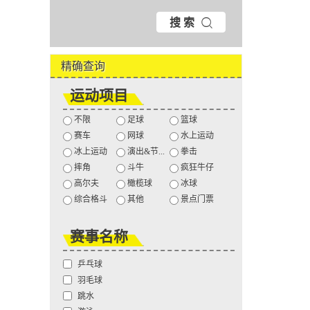
搜 索
精确查询
运动项目
不限
足球
篮球
赛车
网球
水上运动
冰上运动
演出&节...
拳击
摔角
斗牛
疯狂牛仔
高尔夫
橄榄球
冰球
综合格斗
其他
景点门票
赛事名称
乒乓球
羽毛球
跳水