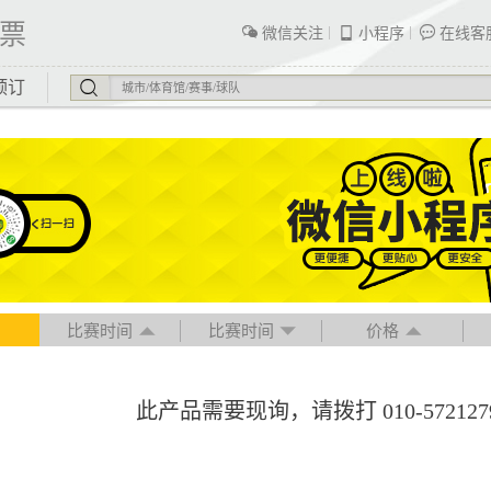
票
微信关注
小程序
在线客
预订
比赛时间
比赛时间
价格
此产品需要现询，请拨打 010-57212