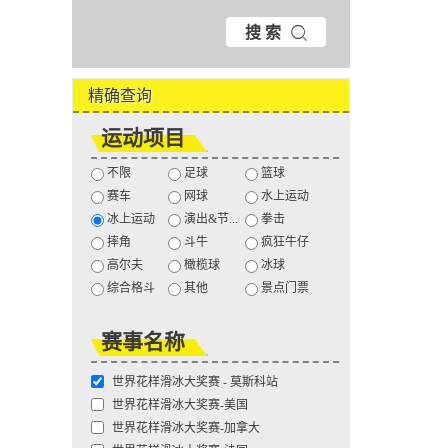
搜 索
精确查询
运动项目
不限
足球
篮球
赛车
网球
水上运动
冰上运动
演出&节...
拳击
摔角
斗牛
疯狂牛仔
高尔夫
橄榄球
冰球
综合格斗
其他
景点门票
赛事名称
世界花样滑冰大奖赛 - 莫斯科站
世界花样滑冰大奖赛-美国
世界花样滑冰大奖赛-加拿大