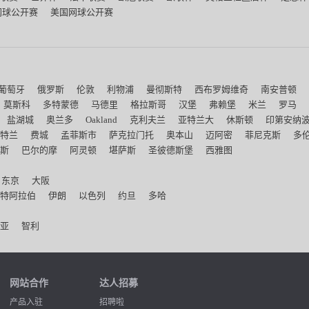
网球公开赛
美国网球公开赛
葡萄牙
俄罗斯
伦敦
利物浦
曼彻斯特
西布罗姆维奇
南安普顿
莫斯科
多特蒙德
马德里
格拉斯哥
汉堡
弗赖堡
米兰
罗马
盐湖城
奥兰多
Oakland
克利夫兰
亚特兰大
休斯顿
印第安纳
特兰
费城
孟菲斯市
萨克拉门托
奥本山
迈阿密
菲尼克斯
多
斯
巴尔的摩
阿灵顿
堪萨斯
圣彼德斯堡
西雅图
东京
大阪
特阿拉伯
伊朗
以色列
约旦
多哈
亚
智利
网站合作
达人招募
产品入驻
招聘啦