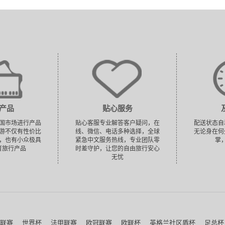
产品
贴心服务
国市场进行产品
贴心客服专业解答客户疑问，在
配送状态自
游不仅有性价比
线、微信、电话多种选择，全球
无论身在何
，也有小众极具
紧急中文服务热线，专业团队零
掌
育旅行产品
时差守护，让您的自由旅行安心
无忧
联赛
世界杯
法甲联赛
欧冠联赛
欧联杯
英格兰社区盾杯
足总杯