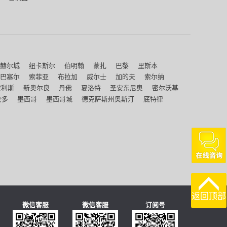
赫尔城
纽卡斯尔
伯明翰
蒙扎
巴黎
里斯本
巴塞尔
索菲亚
布拉加
威尔士
加的夫
索尔纳
波利斯
新奥尔良
丹佛
夏洛特
圣安东尼奥
密尔沃基
伦多
墨西哥
墨西哥城
德克萨斯州奥斯汀
底特律
返回顶部
微信客服
微信客服
订阅号