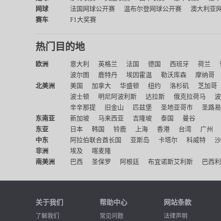
网球
法国网球公开赛
温布尔登网球公开赛
澳大利亚
赛车
F1大奖赛
热门目的地
欧洲
意大利
英格兰
法国
德国
西班牙
荷兰
波尔图
鹿特丹
埃因霍温
勒沃库森
摩纳哥
北美洲
美国
加拿大
华盛顿
纽约
洛杉矶
芝加哥
波士顿
明尼阿波利斯
达拉斯
俄克拉荷马
波
辛辛那提
旧金山
匹兹堡
圣地亚哥市
圣路易
东南亚
新加坡
马来西亚
吉隆坡
泰国
曼谷
东亚
日本
韩国
铃鹿
上海
香港
台湾
广州
中东
阿拉伯联合酋长国
亚斯岛
卡塔尔
科威特
沙
非洲
埃及
喀麦隆
南美洲
巴西
圣保罗
阿根廷
布宜诺斯艾利斯
巴西利
关于我们
帮助中心
网站条款
了解我们
常见问题
法律声明