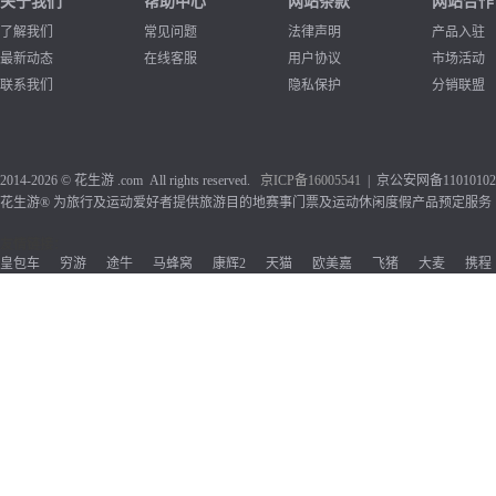
关于我们
帮助中心
网站条款
网站合作
了解我们
常见问题
法律声明
产品入驻
最新动态
在线客服
用户协议
市场活动
联系我们
隐私保护
分销联盟
2014-2026 © 花生游 .com All rights reserved.
京ICP备1
6005541
| 京公安网备110101020
花生游® 为旅行及运动爱好者提供旅游目的地赛事门票及运动休闲度假产品预定服务
友情链接：
皇包车
穷游
途牛
马蜂窝
康辉2
天猫
欧美嘉
飞猪
大麦
携程