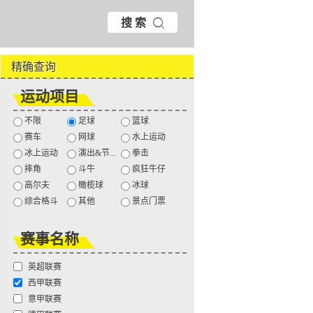
搜 索
精确查询
运动项目
不限
足球
篮球
赛车
网球
水上运动
冰上运动
演出&节...
拳击
摔角
斗牛
疯狂牛仔
高尔夫
橄榄球
冰球
综合格斗
其他
景点门票
赛事名称
英超联赛
西甲联赛
意甲联赛