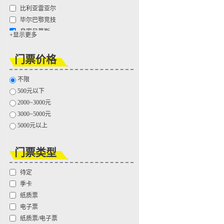
比利亚雷亚尔
毕尔巴鄂竞技
皇家贝蒂斯
+显示更多
皇家社会
拉科鲁尼亚
门票价格
马德里竞技
马拉加
不限
塞尔塔
500元以下
塞维利亚
2000~3000元
西班牙人
3000~5000元
莱万特
5000元以上
巴列卡诺
赫塔费
门票类型
埃尔切
桑坦德竞技
待定
季卡
纸质票
电子票
纸质票/电子票