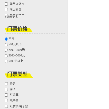
葡萄牙体育
埃因霍温
皇家马德里
+显示更多
巴塞罗那
摩纳哥
门票价格
巴黎圣日耳曼
马赛
不限
比利亚雷亚尔
500元以下
毕尔巴鄂竞技
2000~3000元
马德里竞技
3000~5000元
拜仁慕尼黑
5000元以上
多特蒙德
法兰克福
门票类型
勒沃库森
国际米兰
待定
那不勒斯
季卡
亚特兰大
纸质票
尤文图斯
电子票
阿贾克斯
纸质票/电子票