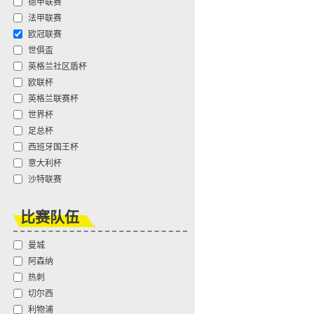
德甲联赛
法甲联赛
欧冠联赛
世俱盃
英格兰社区盾杯
欧联杯
英格兰联赛杯
世界杯
足总杯
西班牙国王杯
意大利杯
沙特联赛
比赛队伍
曼城
阿森纳
热刺
切尔西
利物浦