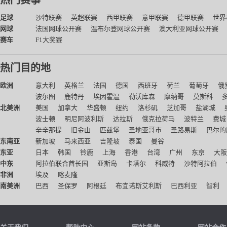
热门赛事
足球
沙特联赛
英超联赛
西甲联赛
意甲联赛
德甲联赛
世界
网球
法国网球公开赛
温布尔登网球公开赛
澳大利亚网球公开赛
赛车
F1大奖赛
热门目的地
欧洲
意大利
英格兰
法国
德国
西班牙
荷兰
葡萄牙
俄
波尔图
鹿特丹
埃因霍温
勒沃库森
摩纳哥
莫斯科
北美洲
美国
加拿大
华盛顿
纽约
洛杉矶
芝加哥
盐湖城
波士顿
明尼阿波利斯
达拉斯
俄克拉荷马
波特兰
费城
辛辛那提
旧金山
匹兹堡
圣地亚哥市
圣路易斯
巴尔的
东南亚
新加坡
马来西亚
吉隆坡
泰国
曼谷
东亚
日本
韩国
铃鹿
上海
香港
台湾
广州
东京
大阪
中东
阿拉伯联合酋长国
亚斯岛
卡塔尔
科威特
沙特阿拉伯
非洲
埃及
喀麦隆
南美洲
巴西
圣保罗
阿根廷
布宜诺斯艾利斯
巴西利亚
智利