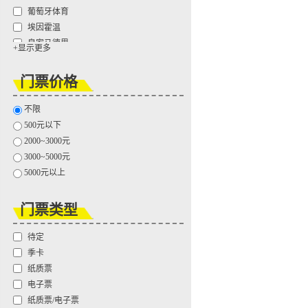
葡萄牙体育
埃因霍温
皇家马德里
+显示更多
巴塞罗那
摩纳哥
门票价格
巴黎圣日耳曼
马赛
不限
比利亚雷亚尔
500元以下
毕尔巴鄂竞技
2000~3000元
马德里竞技
3000~5000元
拜仁慕尼黑
5000元以上
多特蒙德
法兰克福
门票类型
勒沃库森
国际米兰
待定
那不勒斯
季卡
亚特兰大
纸质票
尤文图斯
电子票
阿贾克斯
纸质票/电子票