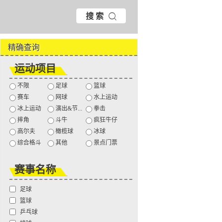
搜 索
精确查询
运动项目
不限
足球
篮球
赛车
网球
水上运动
冰上运动
演出&节...
拳击
摔角
斗牛
疯狂牛仔
高尔夫
橄榄球
冰球
综合格斗
其他
景点门票
赛事名称
足球
篮球
乒乓球