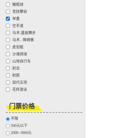
橄榄球
竞技攀岩
举重
空手道
马术-盛装舞步
马术 - 障碍赛
皮划艇
沙滩排球
山地自行车
射击
射箭
现代五项
花样游泳
门票价格
不限
500元以下
2000~3000元