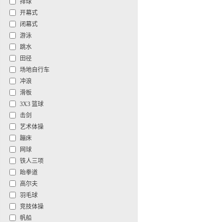
排球
开幕式
闭幕式
游泳
跳水
田径
场地自行车
冲浪
滑板
3X3 篮球
击剑
艺术体操
蹦床
网球
铁人三项
跆拳道
高尔夫
羽毛球
竞技体操
帆船