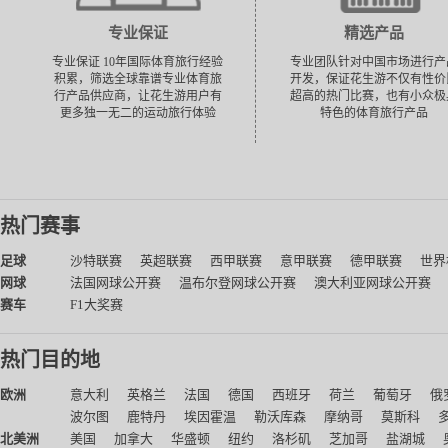
专业保证
精选产品
专业保证 10年国际体育旅行经验
专业团队针对中国市场进行产
积累，筛选全球靠谱专业体育旅
开发，保证花生游不仅有性价
行产品供应商，让花生游用户有
超高的热门比赛，也有小众极
更多独一无二的运动旅行体验
特色的体育旅行产品
热门赛事
足球
沙特联赛
英超联赛
西甲联赛
意甲联赛
德甲联赛
世界
网球
法国网球公开赛
温布尔登网球公开赛
澳大利亚网球公开赛
赛车
F1大奖赛
热门目的地
欧洲
意大利
英格兰
法国
德国
西班牙
荷兰
葡萄牙
俄
波尔图
鹿特丹
埃因霍温
勒沃库森
摩纳哥
莫斯科
北美洲
美国
加拿大
华盛顿
纽约
洛杉矶
芝加哥
盐湖城