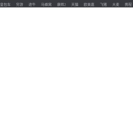
皇包车
穷游
途牛
马蜂窝
康辉2
天猫
欧美嘉
飞猪
大麦
携程