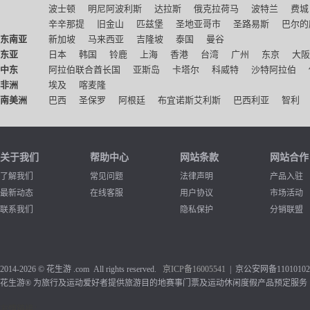
波士顿
明尼阿波利斯
达拉斯
俄克拉荷马
波特兰
费城
辛辛那提
旧金山
匹兹堡
圣地亚哥市
圣路易斯
巴尔的
东南亚
新加坡
马来西亚
吉隆坡
泰国
曼谷
东亚
日本
韩国
铃鹿
上海
香港
台湾
广州
东京
大阪
中东
阿拉伯联合酋长国
亚斯岛
卡塔尔
科威特
沙特阿拉伯
非洲
埃及
喀麦隆
南美洲
巴西
圣保罗
阿根廷
布宜诺斯艾利斯
巴西利亚
智利
关于我们
帮助中心
网站条款
网站合作
了解我们
常见问题
法律声明
产品入驻
最新动态
在线客服
用户协议
市场活动
联系我们
隐私保护
分销联盟
2014-2026 © 花生游 .com All rights reserved.
京ICP备1
6005541
| 京公安网备110101020
花生游® 为旅行及运动爱好者提供旅游目的地赛事门票及运动休闲度假产品预定服务
友情链接：