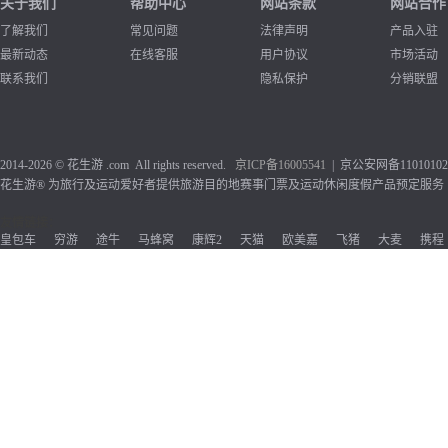
关于我们
帮助中心
网站条款
网站合作
了解我们
常见问题
法律声明
产品入驻
最新动态
在线客服
用户协议
市场活动
联系我们
隐私保护
分销联盟
2014-2026 © 花生游 .com All rights reserved.
京ICP备1
6005541
| 京公安网备110101020
花生游® 为旅行及运动爱好者提供旅游目的地赛事门票及运动休闲度假产品预定服务
友情链接：
皇包车
穷游
途牛
马蜂窝
康辉2
天猫
欧美嘉
飞猪
大麦
携程