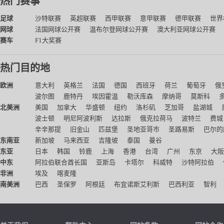
热门赛事
足球
沙特联赛
英超联赛
西甲联赛
意甲联赛
德甲联赛
世界
网球
法国网球公开赛
温布尔登网球公开赛
澳大利亚网球公开赛
赛车
F1大奖赛
热门目的地
欧洲
意大利
英格兰
法国
德国
西班牙
荷兰
葡萄牙
俄
波尔图
鹿特丹
埃因霍温
勒沃库森
摩纳哥
莫斯科
北美洲
美国
加拿大
华盛顿
纽约
洛杉矶
芝加哥
盐湖城
波士顿
明尼阿波利斯
达拉斯
俄克拉荷马
波特兰
费城
辛辛那提
旧金山
匹兹堡
圣地亚哥市
圣路易斯
巴尔的
东南亚
新加坡
马来西亚
吉隆坡
泰国
曼谷
东亚
日本
韩国
铃鹿
上海
香港
台湾
广州
东京
大阪
中东
阿拉伯联合酋长国
亚斯岛
卡塔尔
科威特
沙特阿拉伯
非洲
埃及
喀麦隆
南美洲
巴西
圣保罗
阿根廷
布宜诺斯艾利斯
巴西利亚
智利