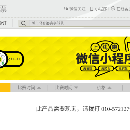
票
微信关注
小程序
在线客
预订
比赛时间
比赛时间
价格
此产品需要现询，请拨打 010-57212