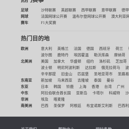
热门赛事
足球
沙特联赛
英超联赛
西甲联赛
意甲联赛
德甲
网球
法国网球公开赛
温布尔登网球公开赛
澳大利亚
赛车
F1大奖赛
热门目的地
欧洲
意大利
英格兰
法国
德国
西班牙
荷兰
波尔图
鹿特丹
埃因霍温
勒沃库森
摩纳哥
北美洲
美国
加拿大
华盛顿
纽约
洛杉矶
芝加哥
波士顿
明尼阿波利斯
达拉斯
俄克拉荷马
波
辛辛那提
旧金山
匹兹堡
圣地亚哥市
圣路易
东南亚
新加坡
马来西亚
吉隆坡
泰国
曼谷
东亚
日本
韩国
铃鹿
上海
香港
台湾
广州
中东
阿拉伯联合酋长国
亚斯岛
卡塔尔
科威特
沙
非洲
埃及
喀麦隆
南美洲
巴西
圣保罗
阿根廷
布宜诺斯艾利斯
巴西利