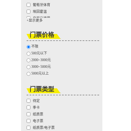
葡萄牙体育
埃因霍温
皇家马德里
+显示更多
巴塞罗那
摩纳哥
门票价格
巴黎圣日耳曼
马赛
不限
比利亚雷亚尔
500元以下
毕尔巴鄂竞技
2000~3000元
马德里竞技
3000~5000元
拜仁慕尼黑
5000元以上
多特蒙德
法兰克福
门票类型
勒沃库森
国际米兰
待定
那不勒斯
季卡
亚特兰大
纸质票
尤文图斯
电子票
阿贾克斯
纸质票/电子票