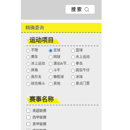
搜 索
精确查询
运动项目
不限
足球
篮球
赛车
网球
水上运动
冰上运动
演出&节...
拳击
摔角
斗牛
疯狂牛仔
高尔夫
橄榄球
冰球
综合格斗
其他
景点门票
赛事名称
英超联赛
西甲联赛
意甲联赛