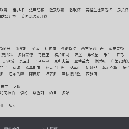
联赛
世界杯
法甲联赛
欧冠联赛
欧联杯
英格兰社区盾杯
足总杯
网球公开赛
美国网球公开赛
葡萄牙
俄罗斯
伦敦
利物浦
曼彻斯特
西布罗姆维奇
南安普顿
莫斯科
多特蒙德
马德里
格拉斯哥
汉堡
弗赖堡
米兰
罗马
盐湖城
奥兰多
Oakland
克利夫兰
亚特兰大
休斯顿
印第安纳
特兰
费城
孟菲斯市
萨克拉门托
奥本山
迈阿密
菲尼克斯
多
斯
巴尔的摩
阿灵顿
堪萨斯
圣彼德斯堡
西雅图
东京
大阪
特阿拉伯
伊朗
以色列
约旦
多哈
亚
智利