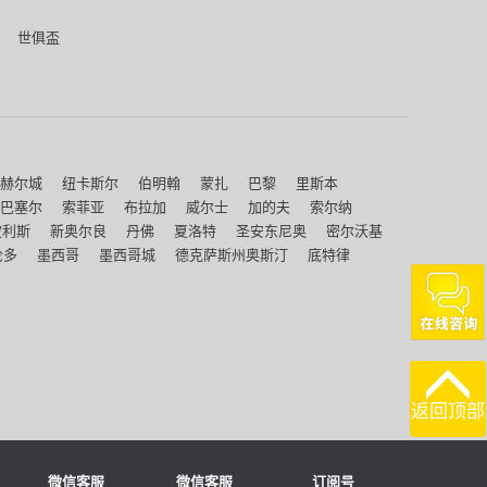
世俱盃
赫尔城
纽卡斯尔
伯明翰
蒙扎
巴黎
里斯本
巴塞尔
索菲亚
布拉加
威尔士
加的夫
索尔纳
波利斯
新奥尔良
丹佛
夏洛特
圣安东尼奥
密尔沃基
伦多
墨西哥
墨西哥城
德克萨斯州奥斯汀
底特律
返回顶部
微信客服
微信客服
订阅号