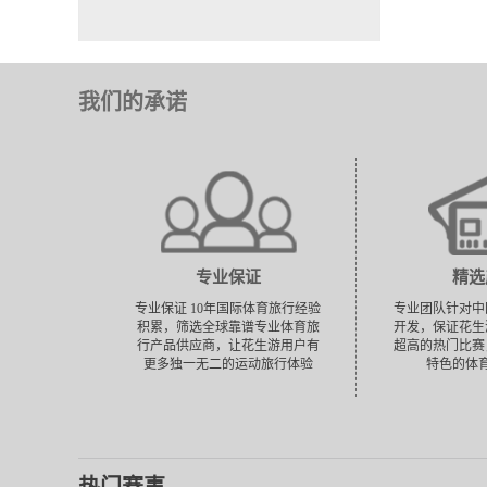
本菲卡
纽卡斯尔
哥本哈根
布鲁日
我们的承诺
布拉格斯拉维亚
加拉塔萨雷
博德闪耀
阿拉木图凯拉特
奥林匹亚科斯
帕福斯
卡拉巴赫
专业保证
精选
圣吉罗斯联合
专业保证 10年国际体育旅行经验
专业团队针对中
积累，筛选全球靠谱专业体育旅
开发，保证花生
行产品供应商，让花生游用户有
超高的热门比赛
更多独一无二的运动旅行体验
特色的体