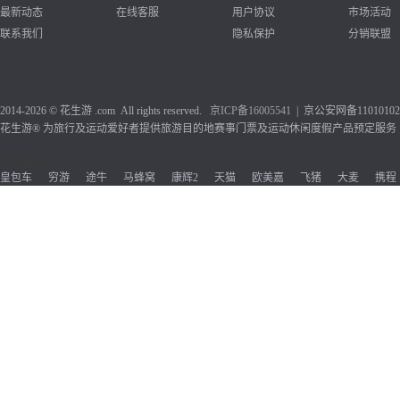
最新动态
在线客服
用户协议
市场活动
联系我们
隐私保护
分销联盟
2014-2026 © 花生游 .com All rights reserved.
京ICP备1
6005541
| 京公安网备110101020
花生游® 为旅行及运动爱好者提供旅游目的地赛事门票及运动休闲度假产品预定服务
友情链接：
皇包车
穷游
途牛
马蜂窝
康辉2
天猫
欧美嘉
飞猪
大麦
携程