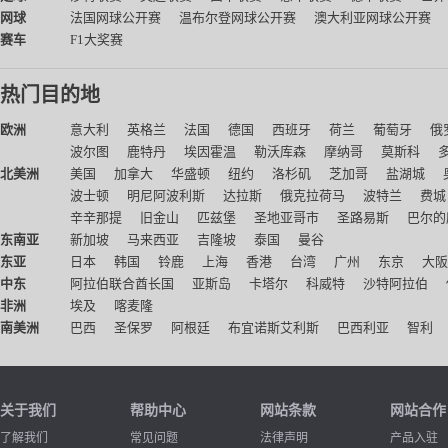
网球
法国网球公开赛
温布尔登网球公开赛
澳大利亚网球公开赛
赛车
F1大奖赛
热门目的地
欧洲
意大利
英格兰
法国
德国
西班牙
荷兰
葡萄牙
俄
波尔图
鹿特丹
埃因霍温
勒沃库森
摩纳哥
莫斯科
北美洲
美国
加拿大
华盛顿
纽约
洛杉矶
芝加哥
盐湖城
波士顿
明尼阿波利斯
达拉斯
俄克拉荷马
波特兰
费城
辛辛那提
旧金山
匹兹堡
圣地亚哥市
圣路易斯
巴尔的
东南亚
新加坡
马来西亚
吉隆坡
泰国
曼谷
东亚
日本
韩国
铃鹿
上海
香港
台湾
广州
东京
大阪
中东
阿拉伯联合酋长国
亚斯岛
卡塔尔
科威特
沙特阿拉伯
非洲
埃及
喀麦隆
南美洲
巴西
圣保罗
阿根廷
布宜诺斯艾利斯
巴西利亚
智利
关于我们
帮助中心
网站条款
网站合作
了解我们
常见问题
法律声明
产品入驻