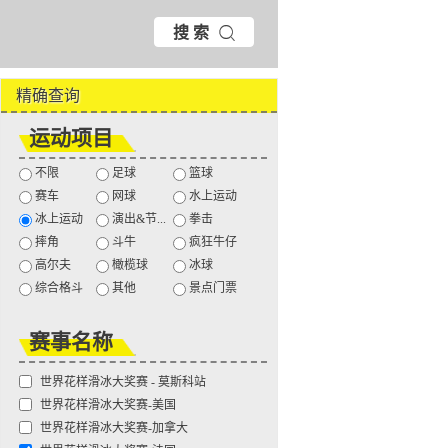
搜 索
精确查询
运动项目
不限
足球
篮球
赛车
网球
水上运动
冰上运动
演出&节...
拳击
摔角
斗牛
疯狂牛仔
高尔夫
橄榄球
冰球
综合格斗
其他
景点门票
赛事名称
世界花样滑冰大奖赛 - 莫斯科站
世界花样滑冰大奖赛-美国
世界花样滑冰大奖赛-加拿大