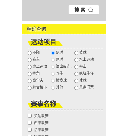
搜 索
精确查询
运动项目
不限
足球
篮球
赛车
网球
水上运动
冰上运动
演出&节...
拳击
摔角
斗牛
疯狂牛仔
高尔夫
橄榄球
冰球
综合格斗
其他
景点门票
赛事名称
英超联赛
西甲联赛
意甲联赛