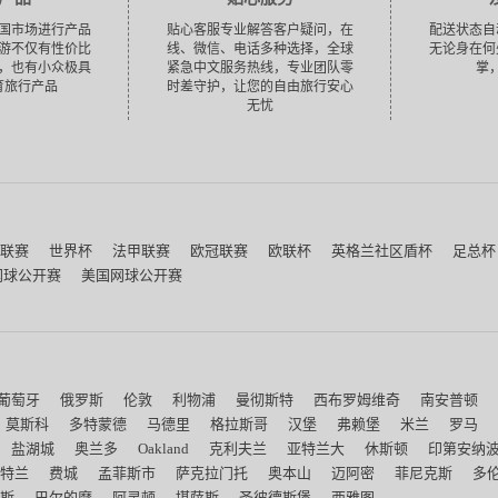
国市场进行产品
贴心客服专业解答客户疑问，在
配送状态自
游不仅有性价比
线、微信、电话多种选择，全球
无论身在何
，也有小众极具
紧急中文服务热线，专业团队零
掌
育旅行产品
时差守护，让您的自由旅行安心
无忧
联赛
世界杯
法甲联赛
欧冠联赛
欧联杯
英格兰社区盾杯
足总杯
网球公开赛
美国网球公开赛
葡萄牙
俄罗斯
伦敦
利物浦
曼彻斯特
西布罗姆维奇
南安普顿
莫斯科
多特蒙德
马德里
格拉斯哥
汉堡
弗赖堡
米兰
罗马
盐湖城
奥兰多
Oakland
克利夫兰
亚特兰大
休斯顿
印第安纳
特兰
费城
孟菲斯市
萨克拉门托
奥本山
迈阿密
菲尼克斯
多
斯
巴尔的摩
阿灵顿
堪萨斯
圣彼德斯堡
西雅图