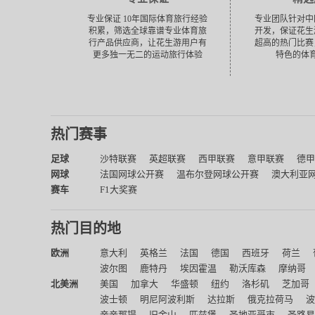
专业保证 10年国际体育旅行经验
专业团队针对中
积累，筛选全球靠谱专业体育旅
开发，保证花生
行产品供应商，让花生游用户有
超高的热门比赛
更多独一无二的运动旅行体验
特色的体
热门赛事
足球
沙特联赛
英超联赛
西甲联赛
意甲联赛
德甲
网球
法国网球公开赛
温布尔登网球公开赛
澳大利亚
赛车
F1大奖赛
热门目的地
欧洲
意大利
英格兰
法国
德国
西班牙
荷兰
波尔图
鹿特丹
埃因霍温
勒沃库森
摩纳哥
北美洲
美国
加拿大
华盛顿
纽约
洛杉矶
芝加哥
波士顿
明尼阿波利斯
达拉斯
俄克拉荷马
波
辛辛那提
旧金山
匹兹堡
圣地亚哥市
圣路易