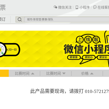
票
微信关注
小程序
在线客
预订
比赛时间
比赛时间
价格
此产品需要现询，请拨打 010-57212