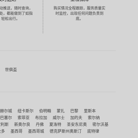
动推送，随时查询，
购买情况全程跟踪，服务质量实
处，都能做到了如指
时监控，出现任何问题负责到
，轻松出行。
底。
世俱盃
赫尔城
纽卡斯尔
伯明翰
蒙扎
巴黎
里斯本
巴塞尔
索菲亚
布拉加
威尔士
加的夫
索尔纳
波利斯
新奥尔良
丹佛
夏洛特
圣安东尼奥
密尔沃基
伦多
墨西哥
墨西哥城
德克萨斯州奥斯汀
底特律