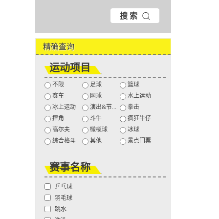
搜 索
精确查询
运动项目
不限
足球
篮球
赛车
网球
水上运动
冰上运动
演出&节...
拳击
摔角
斗牛
疯狂牛仔
高尔夫
橄榄球
冰球
综合格斗
其他
景点门票
赛事名称
乒乓球
羽毛球
跳水