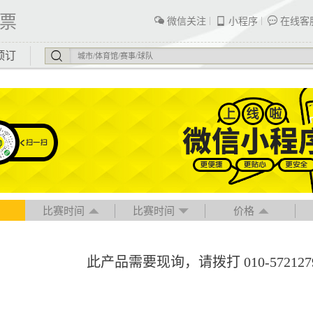
票
微信关注
小程序
在线客
预订
比赛时间
比赛时间
价格
此产品需要现询，请拨打 010-57212