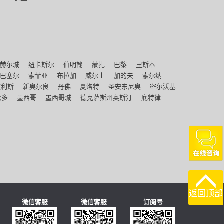
赫尔城
纽卡斯尔
伯明翰
蒙扎
巴黎
里斯本
巴塞尔
索菲亚
布拉加
威尔士
加的夫
索尔纳
波利斯
新奥尔良
丹佛
夏洛特
圣安东尼奥
密尔沃基
伦多
墨西哥
墨西哥城
德克萨斯州奥斯汀
底特律
返回顶部
微信客服
微信客服
订阅号