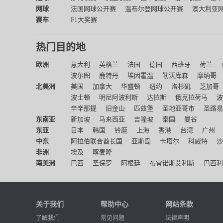
网球
法国网球公开赛
温布尔登网球公开赛
澳大利亚
赛车
F1大奖赛
热门目的地
欧洲
意大利
英格兰
法国
德国
西班牙
荷兰
波尔图
鹿特丹
埃因霍温
勒沃库森
摩纳哥
北美洲
美国
加拿大
华盛顿
纽约
洛杉矶
芝加哥
波士顿
明尼阿波利斯
达拉斯
俄克拉荷马
波
辛辛那提
旧金山
匹兹堡
圣地亚哥市
圣路易
东南亚
新加坡
马来西亚
吉隆坡
泰国
曼谷
东亚
日本
韩国
铃鹿
上海
香港
台湾
广州
中东
阿拉伯联合酋长国
亚斯岛
卡塔尔
科威特
沙
非洲
埃及
喀麦隆
南美洲
巴西
圣保罗
阿根廷
布宜诺斯艾利斯
巴西利
关于我们
帮助中心
网站条款
了解我们
常见问题
法律声明