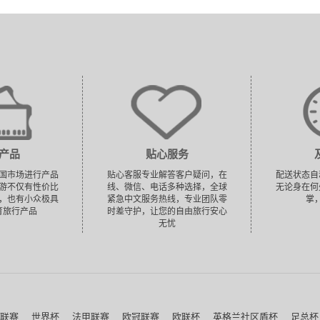
产品
贴心服务
国市场进行产品
贴心客服专业解答客户疑问，在
配送状态自
游不仅有性价比
线、微信、电话多种选择，全球
无论身在何
，也有小众极具
紧急中文服务热线，专业团队零
掌
育旅行产品
时差守护，让您的自由旅行安心
无忧
联赛
世界杯
法甲联赛
欧冠联赛
欧联杯
英格兰社区盾杯
足总杯