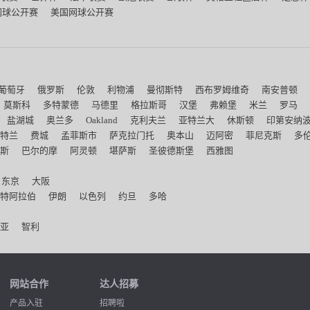
网球公开赛
美国网球公开赛
葡萄牙
俄罗斯
伦敦
利物浦
曼彻斯特
西布罗姆维奇
南安普顿
莫斯科
多特蒙德
马德里
格拉斯哥
汉堡
弗赖堡
米兰
罗马
盐湖城
奥兰多
Oakland
克利夫兰
亚特兰大
休斯顿
印第安纳
特兰
费城
孟菲斯市
萨克拉门托
奥本山
迈阿密
菲尼克斯
多
斯
巴尔的摩
阿灵顿
堪萨斯
圣彼德斯堡
西雅图
东京
大阪
特阿拉伯
伊朗
以色列
约旦
多哈
亚
智利
网站合作
达人招募
产品入驻
招聘啦