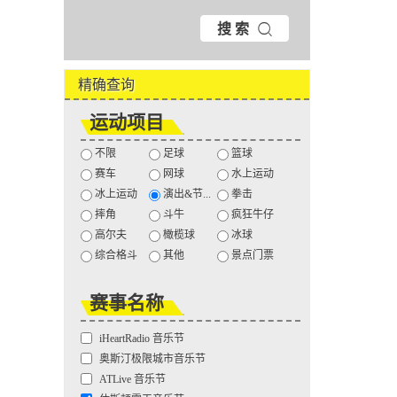
搜 索
精确查询
运动项目
不限
足球
篮球
赛车
网球
水上运动
冰上运动
演出&节...
拳击
摔角
斗牛
疯狂牛仔
高尔夫
橄榄球
冰球
综合格斗
其他
景点门票
赛事名称
iHeartRadio 音乐节
奥斯汀极限城市音乐节
ATLive 音乐节