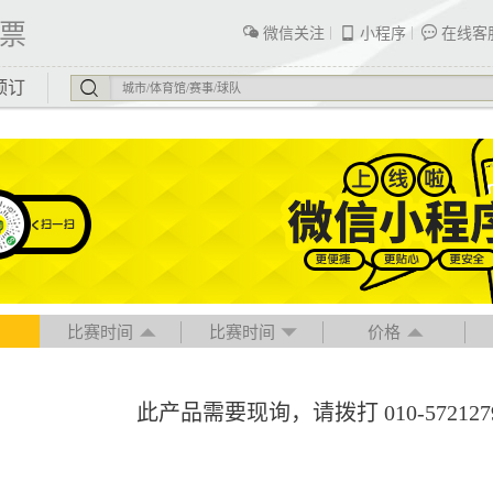
票
微信关注
小程序
在线客
预订
比赛时间
比赛时间
价格
此产品需要现询，请拨打 010-57212