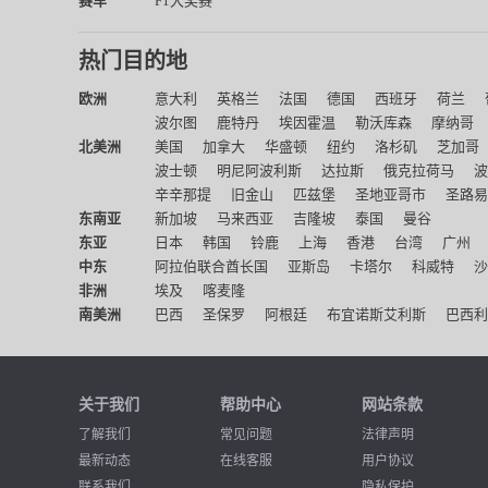
赛车
F1大奖赛
热门目的地
欧洲
意大利
英格兰
法国
德国
西班牙
荷兰
波尔图
鹿特丹
埃因霍温
勒沃库森
摩纳哥
北美洲
美国
加拿大
华盛顿
纽约
洛杉矶
芝加哥
波士顿
明尼阿波利斯
达拉斯
俄克拉荷马
波
辛辛那提
旧金山
匹兹堡
圣地亚哥市
圣路易
东南亚
新加坡
马来西亚
吉隆坡
泰国
曼谷
东亚
日本
韩国
铃鹿
上海
香港
台湾
广州
中东
阿拉伯联合酋长国
亚斯岛
卡塔尔
科威特
沙
非洲
埃及
喀麦隆
南美洲
巴西
圣保罗
阿根廷
布宜诺斯艾利斯
巴西利
关于我们
帮助中心
网站条款
了解我们
常见问题
法律声明
最新动态
在线客服
用户协议
联系我们
隐私保护