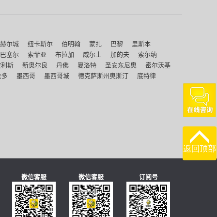
赫尔城
纽卡斯尔
伯明翰
蒙扎
巴黎
里斯本
巴塞尔
索菲亚
布拉加
威尔士
加的夫
索尔纳
波利斯
新奥尔良
丹佛
夏洛特
圣安东尼奥
密尔沃基
伦多
墨西哥
墨西哥城
德克萨斯州奥斯汀
底特律
返回顶部
微信客服
微信客服
订阅号