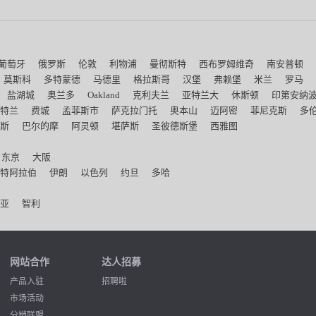
葡萄牙
俄罗斯
伦敦
利物浦
曼彻斯特
西布罗姆维奇
南安普顿
莫斯科
多特蒙德
马德里
格拉斯哥
汉堡
弗赖堡
米兰
罗马
盐湖城
奥兰多
Oakland
克利夫兰
亚特兰大
休斯顿
印第安纳
特兰
费城
孟菲斯市
萨克拉门托
奥本山
迈阿密
菲尼克斯
多
斯
巴尔的摩
阿灵顿
堪萨斯
圣彼德斯堡
西雅图
东京
大阪
特阿拉伯
伊朗
以色列
约旦
多哈
亚
智利
网站合作
达人招募
产品入驻
招聘啦
市场活动
分销联盟