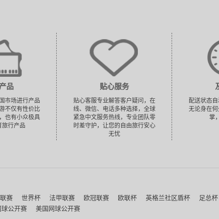
产品
贴心服务
国市场进行产品
贴心客服专业解答客户疑问，在
配送状态自
游不仅有性价比
线、微信、电话多种选择，全球
无论身在何
，也有小众极具
紧急中文服务热线，专业团队零
掌
育旅行产品
时差守护，让您的自由旅行安心
无忧
联赛
世界杯
法甲联赛
欧冠联赛
欧联杯
英格兰社区盾杯
足总杯
网球公开赛
美国网球公开赛