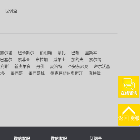
世俱盃
赫尔城
纽卡斯尔
伯明翰
蒙扎
巴黎
里斯本
巴塞尔
索菲亚
布拉加
威尔士
加的夫
索尔纳
波利斯
新奥尔良
丹佛
夏洛特
圣安东尼奥
密尔沃基
伦多
墨西哥
墨西哥城
德克萨斯州奥斯汀
底特律
返回顶部
微信客服
微信客服
订阅号