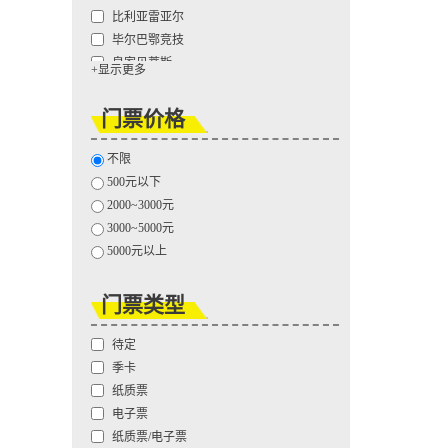
比利亚雷亚尔
毕尔巴鄂竞技
皇家贝蒂斯
+显示更多
皇家社会
拉科鲁尼亚
门票价格
马德里竞技
马拉加
不限
塞尔塔
500元以下
塞维利亚
2000~3000元
西班牙人
3000~5000元
莱万特
5000元以上
巴列卡诺
赫塔费
门票类型
埃尔切
桑坦德竞技
待定
季卡
纸质票
电子票
纸质票/电子票