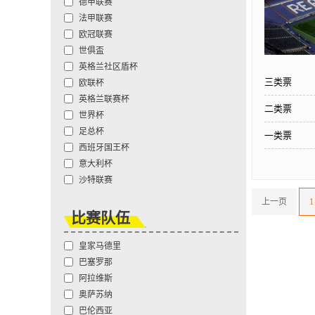
德甲联赛
法甲联赛
欧冠联赛
世俱盃
英格兰社区盾杯
三类票
欧联杯
英格兰联赛杯
二类票
世界杯
足总杯
一类票
西班牙国王杯
意大利杯
沙特联赛
上一页
1
比赛队伍
皇家马德里
巴塞罗那
阿拉维斯
奥萨苏纳
巴伦西亚