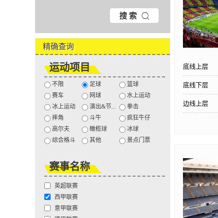
搜 索
精确查询
运动项目
底线上层
不限
足球
篮球
底线下层
赛车
网球
水上运动
边线上层
冰上运动
演出&节...
拳击
摔角
斗牛
疯狂牛仔
高尔夫
橄榄球
冰球
综合格斗
其他
景点门票
赛事名称
英超联赛
西甲联赛
意甲联赛