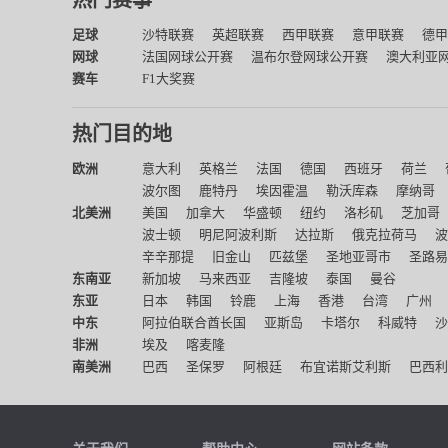
热门赛事
足球
沙特联赛
英超联赛
西甲联赛
意甲联赛
德甲
网球
法国网球公开赛
温布尔登网球公开赛
澳大利亚
赛车
F1大奖赛
热门目的地
欧洲
意大利
英格兰
法国
德国
西班牙
荷兰
波尔图
鹿特丹
埃因霍温
勒沃库森
摩纳哥
北美洲
美国
加拿大
华盛顿
纽约
洛杉矶
芝加哥
波士顿
明尼阿波利斯
达拉斯
俄克拉荷马
波
辛辛那提
旧金山
匹兹堡
圣地亚哥市
圣路易
东南亚
新加坡
马来西亚
吉隆坡
泰国
曼谷
东亚
日本
韩国
铃鹿
上海
香港
台湾
广州
中东
阿拉伯联合酋长国
亚斯岛
卡塔尔
科威特
沙
非洲
埃及
喀麦隆
南美洲
巴西
圣保罗
阿根廷
布宜诺斯艾利斯
巴西利