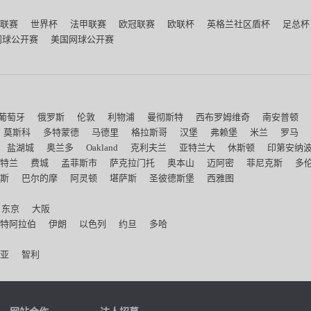
联赛
世界杯
法甲联赛
欧冠联赛
欧联杯
英格兰社区盾杯
足总杯
网球公开赛
美国网球公开赛
葡萄牙
俄罗斯
伦敦
利物浦
曼彻斯特
西布罗姆维奇
南安普顿
莫斯科
多特蒙德
马德里
格拉斯哥
汉堡
弗赖堡
米兰
罗马
盐湖城
奥兰多
Oakland
克利夫兰
亚特兰大
休斯顿
印第安纳
特兰
费城
孟菲斯市
萨克拉门托
奥本山
迈阿密
菲尼克斯
多
斯
巴尔的摩
阿灵顿
堪萨斯
圣彼德斯堡
西雅图
东京
大阪
特阿拉伯
伊朗
以色列
约旦
多哈
亚
智利