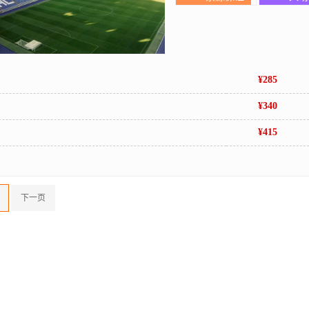
¥285
¥340
¥415
下一页