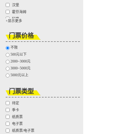
汉堡
霍芬海姆
科隆
+显示更多
莱比锡红牛
勒沃库森
门票价格
美因茨
门兴格拉德巴赫
不限
沙尔克 04
500元以下
云达不莱梅
2000~3000元
斯图加特
3000~5000元
帕德博恩
5000元以上
柏林联盟
埃弗斯堡
门票类型
待定
季卡
纸质票
电子票
纸质票/电子票