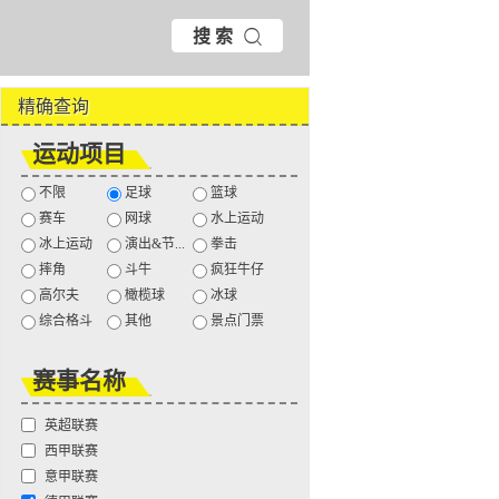
搜 索
精确查询
运动项目
不限
足球
篮球
赛车
网球
水上运动
冰上运动
演出&节...
拳击
摔角
斗牛
疯狂牛仔
高尔夫
橄榄球
冰球
综合格斗
其他
景点门票
赛事名称
英超联赛
西甲联赛
意甲联赛