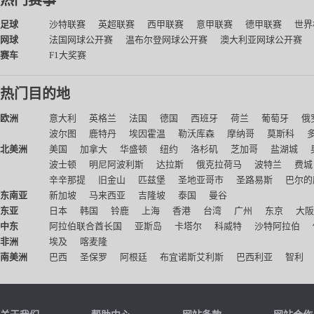
热门赛事
足球
沙特联赛
英超联赛
西甲联赛
意甲联赛
德甲联赛
世界
网球
法国网球公开赛
温布尔登网球公开赛
澳大利亚网球公开赛
赛车
F1大奖赛
热门目的地
欧洲
意大利
英格兰
法国
德国
西班牙
荷兰
葡萄牙
俄
波尔图
鹿特丹
埃因霍温
勒沃库森
摩纳哥
莫斯科
北美洲
美国
加拿大
华盛顿
纽约
洛杉矶
芝加哥
盐湖城
波士顿
明尼阿波利斯
达拉斯
俄克拉荷马
波特兰
费城
辛辛那提
旧金山
匹兹堡
圣地亚哥市
圣路易斯
巴尔的
东南亚
新加坡
马来西亚
吉隆坡
泰国
曼谷
东亚
日本
韩国
铃鹿
上海
香港
台湾
广州
东京
大阪
中东
阿拉伯联合酋长国
亚斯岛
卡塔尔
科威特
沙特阿拉伯
非洲
埃及
喀麦隆
南美洲
巴西
圣保罗
阿根廷
布宜诺斯艾利斯
巴西利亚
智利