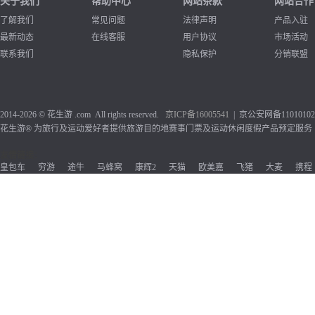
关于我们
帮助中心
网站条款
网站合作
了解我们
常见问题
法律声明
产品入驻
最新动态
在线客服
用户协议
市场活动
联系我们
隐私保护
分销联盟
2014-2026 © 花生游 .com All rights reserved.
京ICP备1
6005541
| 京公安网备110101020
花生游® 为旅行及运动爱好者提供旅游目的地赛事门票及运动休闲度假产品预定服务
友情链接：
皇包车
穷游
途牛
马蜂窝
康辉2
天猫
欧美嘉
飞猪
大麦
携程