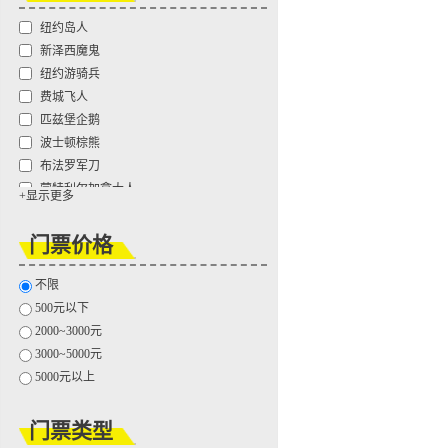
纽约岛人
新泽西魔鬼
纽约游骑兵
费城飞人
匹兹堡企鹅
波士顿棕熊
布法罗军刀
蒙特利尔加拿大人
+显示更多
渥太华参议员
多伦多枫叶
门票价格
温尼伯喷气机
卡罗莱纳飓风
不限
佛罗里达美洲豹
500元以下
坦帕湾闪电
2000~3000元
华盛顿首都
3000~5000元
芝加哥黑鹰
5000元以上
哥伦布蓝衣
底特律红翼
门票类型
纳什维尔掠夺者