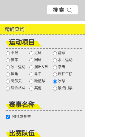
搜 索
精确查询
运动项目
不限
足球
篮球
赛车
网球
水上运动
冰上运动
演出&节...
拳击
摔角
斗牛
疯狂牛仔
高尔夫
橄榄球
冰球
综合格斗
其他
景点门票
赛事名称
NHL常规赛
比赛队伍