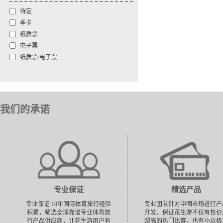
圣路易斯蓝调
待定
卡尔加里火焰
季卡
科罗拉多雪崩
纸质票
埃德蒙顿油工
电子票
温哥华加人
纸质票/电子票
安纳海姆鸭
达拉斯明星
洛杉矶国王
亚利桑那野狼
我们的承诺
圣何塞鲨鱼
专业保证
精选产品
专业保证 10年国际体育旅行经验
专业团队针对中国市场进行产
积累，筛选全球靠谱专业体育旅
开发，保证花生游不仅有性价
行产品供应商，让花生游用户有
超高的热门比赛，也有小众极