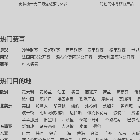
更多独一无二的运动旅行体验
特色的体育旅行产品
热门赛事
足球
沙特联赛
英超联赛
西甲联赛
意甲联赛
德甲联赛
世界
网球
法国网球公开赛
温布尔登网球公开赛
澳大利亚网球公开赛
赛车
F1大奖赛
热门目的地
欧洲
意大利
英格兰
法国
德国
西班牙
荷兰
葡萄牙
俄
波尔图
鹿特丹
埃因霍温
勒沃库森
摩纳哥
莫斯科
北美洲
美国
加拿大
华盛顿
纽约
洛杉矶
芝加哥
盐湖城
波士顿
明尼阿波利斯
达拉斯
俄克拉荷马
波特兰
费城
辛辛那提
旧金山
匹兹堡
圣地亚哥市
圣路易斯
巴尔的
东南亚
新加坡
马来西亚
吉隆坡
泰国
曼谷
东亚
日本
韩国
铃鹿
上海
香港
台湾
广州
东京
大阪