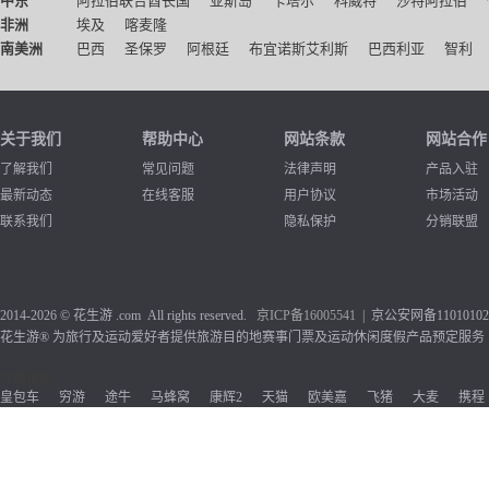
中东
阿拉伯联合酋长国
亚斯岛
卡塔尔
科威特
沙特阿拉伯
非洲
埃及
喀麦隆
南美洲
巴西
圣保罗
阿根廷
布宜诺斯艾利斯
巴西利亚
智利
关于我们
帮助中心
网站条款
网站合作
了解我们
常见问题
法律声明
产品入驻
最新动态
在线客服
用户协议
市场活动
联系我们
隐私保护
分销联盟
2014-2026 © 花生游 .com All rights reserved.
京ICP备1
6005541
| 京公安网备110101020
花生游® 为旅行及运动爱好者提供旅游目的地赛事门票及运动休闲度假产品预定服务
友情链接：
皇包车
穷游
途牛
马蜂窝
康辉2
天猫
欧美嘉
飞猪
大麦
携程