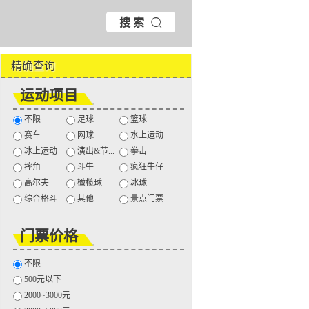
搜 索
精确查询
运动项目
不限
足球
篮球
赛车
网球
水上运动
冰上运动
演出&节...
拳击
摔角
斗牛
疯狂牛仔
高尔夫
橄榄球
冰球
综合格斗
其他
景点门票
门票价格
不限
500元以下
2000~3000元