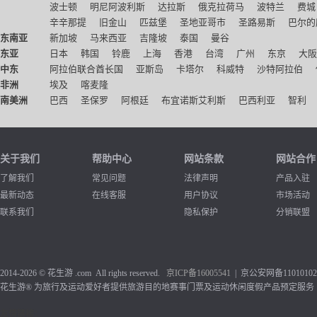
波士顿
明尼阿波利斯
达拉斯
俄克拉荷马
波特兰
费城
辛辛那提
旧金山
匹兹堡
圣地亚哥市
圣路易斯
巴尔的
东南亚
新加坡
马来西亚
吉隆坡
泰国
曼谷
东亚
日本
韩国
铃鹿
上海
香港
台湾
广州
东京
大阪
中东
阿拉伯联合酋长国
亚斯岛
卡塔尔
科威特
沙特阿拉伯
非洲
埃及
喀麦隆
南美洲
巴西
圣保罗
阿根廷
布宜诺斯艾利斯
巴西利亚
智利
关于我们
帮助中心
网站条款
网站合作
了解我们
常见问题
法律声明
产品入驻
最新动态
在线客服
用户协议
市场活动
联系我们
隐私保护
分销联盟
2014-2026 © 花生游 .com All rights reserved.
京ICP备1
6005541
| 京公安网备110101020
花生游® 为旅行及运动爱好者提供旅游目的地赛事门票及运动休闲度假产品预定服务
友情链接：