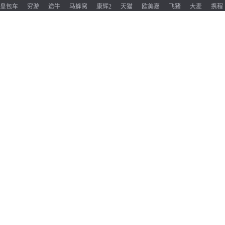
皇包车
穷游
途牛
马蜂窝
康辉2
天猫
欧美嘉
飞猪
大麦
携程