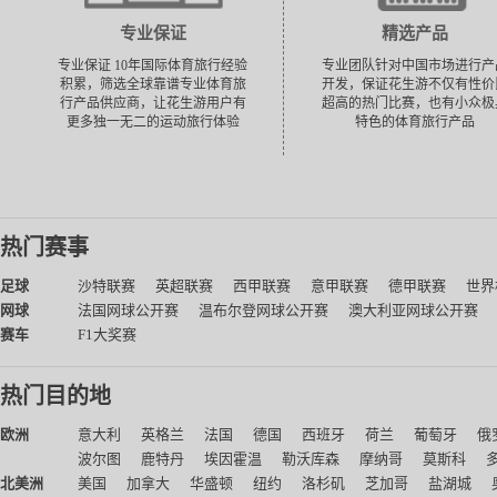
专业保证
精选产品
专业保证 10年国际体育旅行经验
专业团队针对中国市场进行产
积累，筛选全球靠谱专业体育旅
开发，保证花生游不仅有性价
行产品供应商，让花生游用户有
超高的热门比赛，也有小众极
更多独一无二的运动旅行体验
特色的体育旅行产品
热门赛事
足球
沙特联赛
英超联赛
西甲联赛
意甲联赛
德甲联赛
世界
网球
法国网球公开赛
温布尔登网球公开赛
澳大利亚网球公开赛
赛车
F1大奖赛
热门目的地
欧洲
意大利
英格兰
法国
德国
西班牙
荷兰
葡萄牙
俄
波尔图
鹿特丹
埃因霍温
勒沃库森
摩纳哥
莫斯科
北美洲
美国
加拿大
华盛顿
纽约
洛杉矶
芝加哥
盐湖城