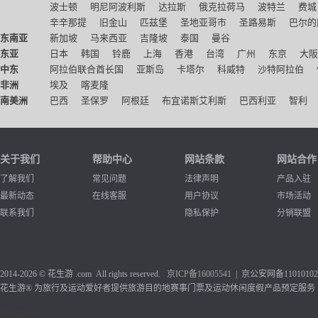
波士顿
明尼阿波利斯
达拉斯
俄克拉荷马
波特兰
费城
辛辛那提
旧金山
匹兹堡
圣地亚哥市
圣路易斯
巴尔的
东南亚
新加坡
马来西亚
吉隆坡
泰国
曼谷
东亚
日本
韩国
铃鹿
上海
香港
台湾
广州
东京
大阪
中东
阿拉伯联合酋长国
亚斯岛
卡塔尔
科威特
沙特阿拉伯
非洲
埃及
喀麦隆
南美洲
巴西
圣保罗
阿根廷
布宜诺斯艾利斯
巴西利亚
智利
关于我们
帮助中心
网站条款
网站合作
了解我们
常见问题
法律声明
产品入驻
最新动态
在线客服
用户协议
市场活动
联系我们
隐私保护
分销联盟
2014-2026 © 花生游 .com All rights reserved.
京ICP备1
6005541
| 京公安网备110101020
花生游® 为旅行及运动爱好者提供旅游目的地赛事门票及运动休闲度假产品预定服务
友情链接：