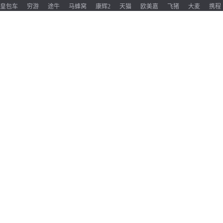
皇包车
穷游
途牛
马蜂窝
康辉2
天猫
欧美嘉
飞猪
大麦
携程