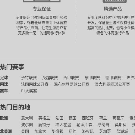
专业保证
精选产品
专业保证 10年国际体育旅行经验
专业团队针对中国市场进行产
积累，筛选全球靠谱专业体育旅
开发，保证花生游不仅有性价
行产品供应商，让花生游用户有
超高的热门比赛，也有小众极
更多独一无二的运动旅行体验
特色的体育旅行产品
热门赛事
足球
沙特联赛
英超联赛
西甲联赛
意甲联赛
德甲联赛
世界
网球
法国网球公开赛
温布尔登网球公开赛
澳大利亚网球公开赛
赛车
F1大奖赛
热门目的地
欧洲
意大利
英格兰
法国
德国
西班牙
荷兰
葡萄牙
俄
波尔图
鹿特丹
埃因霍温
勒沃库森
摩纳哥
莫斯科
北美洲
美国
加拿大
华盛顿
纽约
洛杉矶
芝加哥
盐湖城