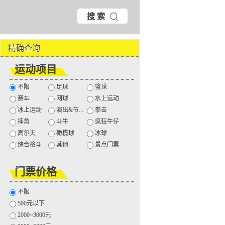
搜 索
精确查询
运动项目
不限
足球
篮球
赛车
网球
水上运动
冰上运动
演出&节...
拳击
摔角
斗牛
疯狂牛仔
高尔夫
橄榄球
冰球
综合格斗
其他
景点门票
门票价格
不限
500元以下
2000~3000元