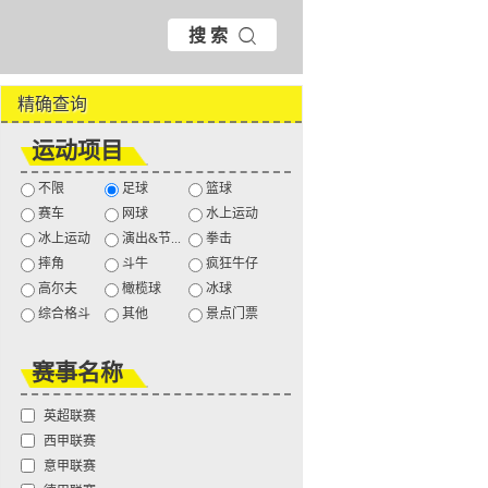
搜 索
精确查询
运动项目
不限
足球
篮球
赛车
网球
水上运动
冰上运动
演出&节...
拳击
摔角
斗牛
疯狂牛仔
高尔夫
橄榄球
冰球
综合格斗
其他
景点门票
赛事名称
英超联赛
西甲联赛
意甲联赛