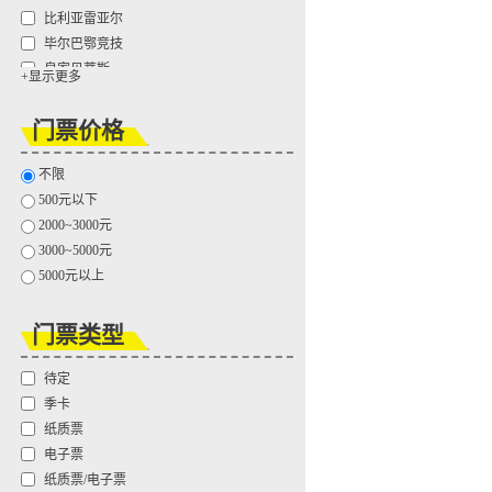
比利亚雷亚尔
毕尔巴鄂竞技
皇家贝蒂斯
+显示更多
皇家社会
拉科鲁尼亚
门票价格
马德里竞技
马拉加
不限
塞尔塔
500元以下
塞维利亚
2000~3000元
西班牙人
3000~5000元
莱万特
5000元以上
巴列卡诺
赫塔费
门票类型
埃尔切
桑坦德竞技
待定
季卡
纸质票
电子票
纸质票/电子票