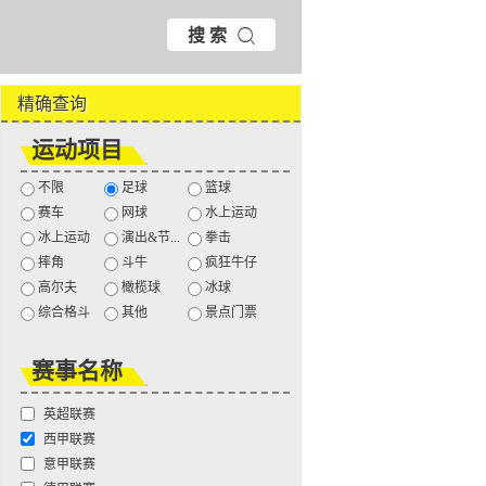
搜 索
精确查询
运动项目
不限
足球
篮球
赛车
网球
水上运动
冰上运动
演出&节...
拳击
摔角
斗牛
疯狂牛仔
高尔夫
橄榄球
冰球
综合格斗
其他
景点门票
赛事名称
英超联赛
西甲联赛
意甲联赛