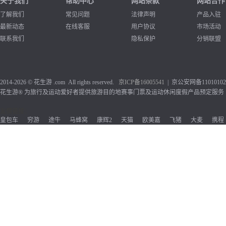
关于我们
帮助中心
网站条款
网站合作
了解我们
常见问题
法律声明
产品入驻
最新动态
在线客服
用户协议
市场活动
联系我们
隐私保护
分销联盟
2014-2026 © 花生游 .com All rights reserved.
京ICP备1
6005541
| 京公安网备110101020
花生游® 为旅行及运动爱好者提供旅游目的地赛事门票及运动休闲度假产品预定服务
友情链接：
皇包车
穷游
途牛
马蜂窝
康辉2
天猫
欧美嘉
飞猪
大麦
携程