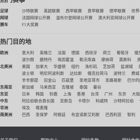
热门赛事
足球
沙特联赛
英超联赛
西甲联赛
意甲联赛
德甲联赛
世界
网球
法国网球公开赛
温布尔登网球公开赛
澳大利亚网球公开赛
赛车
F1大奖赛
热门目的地
欧洲
意大利
英格兰
法国
德国
西班牙
荷兰
葡萄牙
俄
波尔图
鹿特丹
埃因霍温
勒沃库森
摩纳哥
莫斯科
北美洲
美国
加拿大
华盛顿
纽约
洛杉矶
芝加哥
盐湖城
波士顿
明尼阿波利斯
达拉斯
俄克拉荷马
波特兰
费城
辛辛那提
旧金山
匹兹堡
圣地亚哥市
圣路易斯
巴尔的
东南亚
新加坡
马来西亚
吉隆坡
泰国
曼谷
东亚
日本
韩国
铃鹿
上海
香港
台湾
广州
东京
大阪
中东
阿拉伯联合酋长国
亚斯岛
卡塔尔
科威特
沙特阿拉伯
非洲
埃及
喀麦隆
南美洲
巴西
圣保罗
阿根廷
布宜诺斯艾利斯
巴西利亚
智利