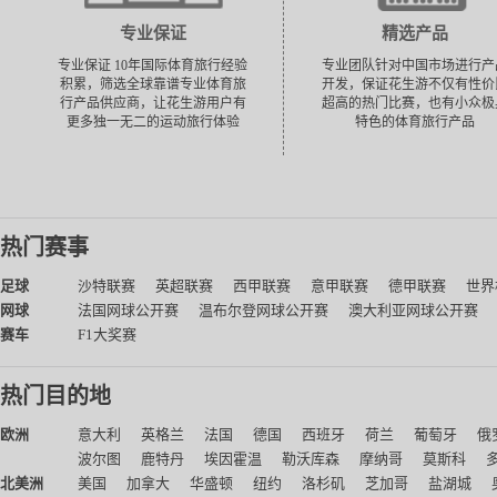
专业保证
精选产品
专业保证 10年国际体育旅行经验
专业团队针对中国市场进行产
积累，筛选全球靠谱专业体育旅
开发，保证花生游不仅有性价
行产品供应商，让花生游用户有
超高的热门比赛，也有小众极
更多独一无二的运动旅行体验
特色的体育旅行产品
热门赛事
足球
沙特联赛
英超联赛
西甲联赛
意甲联赛
德甲联赛
世界
网球
法国网球公开赛
温布尔登网球公开赛
澳大利亚网球公开赛
赛车
F1大奖赛
热门目的地
欧洲
意大利
英格兰
法国
德国
西班牙
荷兰
葡萄牙
俄
波尔图
鹿特丹
埃因霍温
勒沃库森
摩纳哥
莫斯科
北美洲
美国
加拿大
华盛顿
纽约
洛杉矶
芝加哥
盐湖城