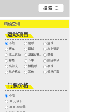
搜 索
精确查询
运动项目
不限
足球
篮球
赛车
网球
水上运动
冰上运动
演出&节...
拳击
摔角
斗牛
疯狂牛仔
高尔夫
橄榄球
冰球
综合格斗
其他
景点门票
门票价格
不限
500元以下
2000~3000元