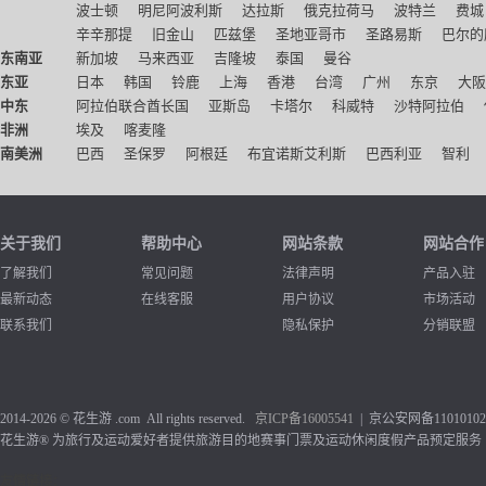
波士顿
明尼阿波利斯
达拉斯
俄克拉荷马
波特兰
费城
辛辛那提
旧金山
匹兹堡
圣地亚哥市
圣路易斯
巴尔的
东南亚
新加坡
马来西亚
吉隆坡
泰国
曼谷
东亚
日本
韩国
铃鹿
上海
香港
台湾
广州
东京
大阪
中东
阿拉伯联合酋长国
亚斯岛
卡塔尔
科威特
沙特阿拉伯
非洲
埃及
喀麦隆
南美洲
巴西
圣保罗
阿根廷
布宜诺斯艾利斯
巴西利亚
智利
关于我们
帮助中心
网站条款
网站合作
了解我们
常见问题
法律声明
产品入驻
最新动态
在线客服
用户协议
市场活动
联系我们
隐私保护
分销联盟
2014-2026 © 花生游 .com All rights reserved.
京ICP备1
6005541
| 京公安网备110101020
花生游® 为旅行及运动爱好者提供旅游目的地赛事门票及运动休闲度假产品预定服务
友情链接：