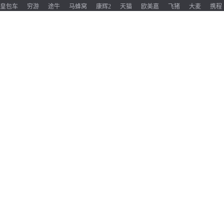
皇包车
穷游
途牛
马蜂窝
康辉2
天猫
欧美嘉
飞猪
大麦
携程